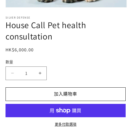
在
互
SILVER DEFENSE
動
House Call Pet health
視
窗
consultation
中
開
啟
定
HK$6,000.00
多
價
媒
數量
體
檔
House
House
案
1
Call
Call
Pet
Pet
health
health
加入購物車
consultation
consultation
數
數
量
量
減
增
更多付款選項