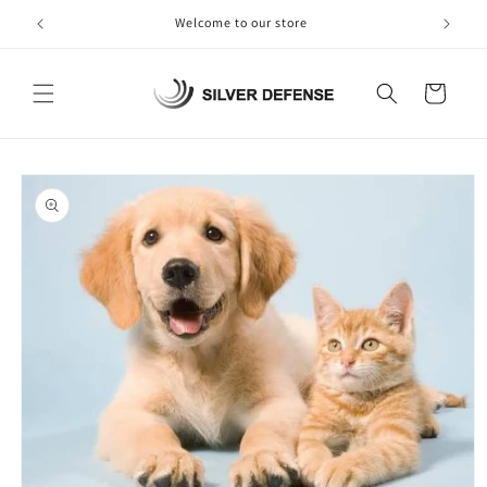
跳至內
Welcome to our store
容
購
物
車
略過產
品資訊